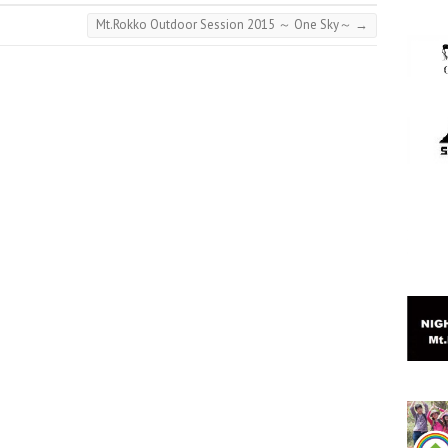
Mt.Rokko Outdoor Session 2015 ～ One Sky～
→