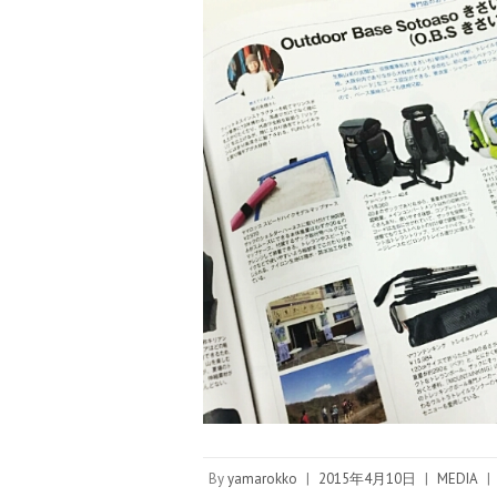
By
yamarokko
|
2015年4月10日
|
MEDIA
|